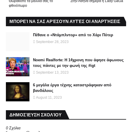
Θωρακίστε τα μαλλιά σας το
Στην Αθήνα σήμερα η Lady GaGa
φθινόπωρο
ΜΠΟΡΕΊ ΝΑ ΣΑΣ ΑΡΈΣΟΥΝ ΑΥΤΈΣ ΟΙ ΑΝΑΡΤΉΣΕΙΣ
Πέθανε ο «Ντάμπλντορ» από το Χάρι Πότερ
September 28, 2023
Noemi Realforte: Η 14χρονη που άφησε άφωνους
τους πάντες με την φωνή της #igt
September 13, 2023
6 μεγάλα έργα τέχνης καταστράφηκαν από
βανδάλους
August 11, 2023
ΔΗΜΟΣΊΕΥΣΗ ΣΧΟΛΊΟΥ
0 Σχόλια