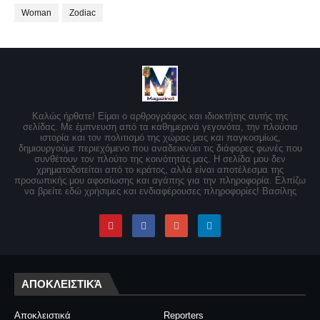
Woman
Zodiac
Καλώς ήρθατε! Είμαι ο αρθρογράφος και ιδιοκτήτης αυτής της
σελίδας. Με έμπνευση από τα καθημερινά γεγονότα, την πλούσια
ιστορία και τον πολιτισμό της χώρας μας και παγκοσμίως,
δημιουργούμε περιεχόμενο που αναδεικνύει τις διάφορες φωνές που
συνθέτουν τον πλούτο της κοινότητάς μας. Η σελίδα μου δεν
χρηματοδοτείται από το κράτος, αλλά είναι αποτέλεσμα της
προσωπικής μου αφοσίωσης και αγάπης για την πληροφορία. Ελπίζω
να βρείτε εδώ χρήσιμες και ενδιαφέρουσες πληροφορίες! Βασίλης
ΑΠΟΚΛΕΙΣΤΙΚΆ
Αποκλειστικά
Reporters