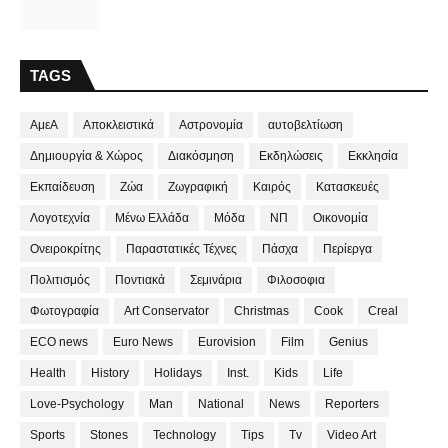
TAGS
ΑμεΑ
Αποκλειστικά
Αστρονομία
αυτοβελτίωση
Δημιουργία & Χώρος
Διακόσμηση
Εκδηλώσεις
Εκκλησία
Εκπαίδευση
Ζώα
Ζωγραφική
Καιρός
Κατασκευές
Λογοτεχνία
Μένω Ελλάδα
Μόδα
ΝΠ
Οικονομία
Ονειροκρίτης
Παραστατικές Τέχνες
Πάσχα
Περίεργα
Πολιτισμός
Ποντιακά
Σεμινάρια
Φιλοσοφια
Φωτογραφία
Art Conservator
Christmas
Cook
Creal
ECO news
Euro News
Eurovision
Film
Genius
Health
History
Holidays
Inst.
Kids
Life
Love-Psychology
Man
National
News
Reporters
Sports
Stones
Technology
Tips
Tv
Video Art