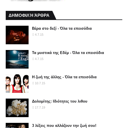
ΔΗΜΟΦΙΛΉ ΆΡΘΡΑ
Βέρα στο δεξί - Όλα τα επεισόδια
4.7.15
Τα μυστικά της Εδέμ - Όλα τα επεισόδια
4.7.15
Η ζωή της άλλης - Όλα τα επεισόδια
10.7.15
Δολομίτης: Ιδιότητες του λιθου
17.7.19
3 λέξεις που αλλάζουν την ζωή σου!