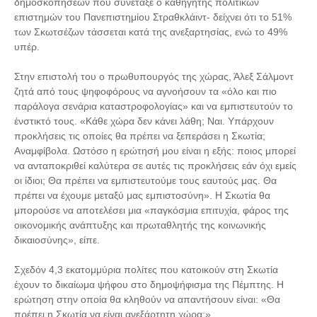
δημοσκοπήσεων που συνέταξε ο καθηγητής πολιτικών
επιστημών του Πανεπιστημίου Στραθκλάιντ- δείχνει ότι το 51%
των Σκωτσέζων τάσσεται κατά της ανεξαρτησίας, ενώ το 49%
υπέρ.
Στην επιστολή του ο πρωθυπουργός της χώρας, Άλεξ Σάλμοντ
ζητά από τους ψηφοφόρους να αγνοήσουν τα «όλο και πιο
παράλογα σενάρια καταστροφολογίας» και να εμπιστευτούν το
ένστικτό τους. «Κάθε χώρα δεν κάνει λάθη; Ναι. Υπάρχουν
προκλήσεις τις οποίες θα πρέπει να ξεπεράσει η Σκωτία;
Αναμφίβολα. Ωστόσο η ερώτησή μου είναι η εξής: ποιος μπορεί
να ανταποκριθεί καλύτερα σε αυτές τις προκλήσεις εάν όχι εμείς
οι ίδιοι; Θα πρέπει να εμπιστευτούμε τους εαυτούς μας. Θα
πρέπει να έχουμε μεταξύ μας εμπιστοσύνη». Η Σκωτία θα
μπορούσε να αποτελέσει μια «παγκόσμια επιτυχία, φάρος της
οικονομικής ανάπτυξης και πρωταθλητής της κοινωνικής
δικαιοσύνης», είπε.
Σχεδόν 4,3 εκατομμύρια πολίτες που κατοικούν στη Σκωτία
έχουν το δικαίωμα ψήφου στο δημοψήφισμα της Πέμπτης. Η
ερώτηση στην οποία θα κληθούν να απαντήσουν είναι: «Θα
πρέπει η Σκωτία να είναι ανεξάρτητη χώρα;».