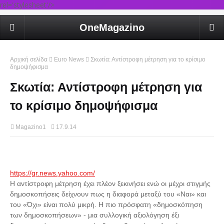
rel='stylesheet'/>
OneMagazino
Αρχική σελίδα
Euro News
Σκωτία: Αντίστροφη μέτρηση για το κρίσιμο
δημοψήφισμα
Σκωτία: Αντίστροφη μέτρηση για
το κρίσιμο δημοψήφισμα
Magazino1
17.9.14
https://gr.news.yahoo.com/
Η αντίστροφη μέτρηση έχει πλέον ξεκινήσει ενώ οι μέχρι στιγμής
δημοσκοπήσεις δείχνουν πως η διαφορά μεταξύ του «Ναι» και
του «Όχι» είναι πολύ μικρή. Η πιο πρόσφατη «δημοσκόπηση
των δημοσκοπήσεων» - μια συλλογική αξιολόγηση έξι