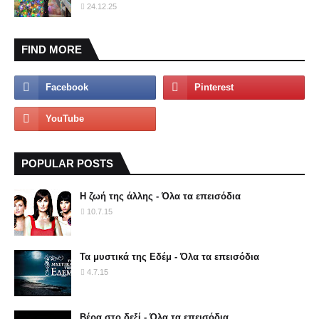
24.12.25
FIND MORE
POPULAR POSTS
Η ζωή της άλλης - Όλα τα επεισόδια
10.7.15
Τα μυστικά της Εδέμ - Όλα τα επεισόδια
4.7.15
Βέρα στο δεξί - Όλα τα επεισόδια