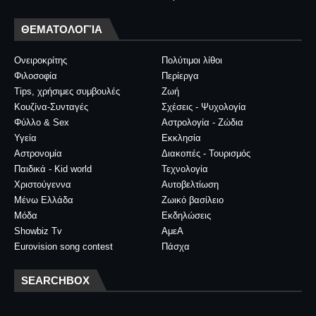
ΘΕΜΑΤΟΛΟΓΊΑ
Ονειροκρίτης
Πολύτιμοι λίθοι
Φιλοσοφία
Περίεργα
Tips, χρήσιμες συμβουλές
Ζωή
Κουζίνα-Συνταγές
Σχέσεις - Ψυχολογία
Φύλλο & Sex
Αστρολογία - Ζώδια
Υγεία
Εκκλησία
Αστρονομία
Διακοπές - Τουρισμός
Παιδικά - Kid world
Τεχνολογία
Χριστούγεννα
Αυτοβελτίωση
Μένω Ελλάδα
Ζωικό βασίλειο
Μόδα
Εκδηλώσεις
Showbiz Tv
ΑμεΑ
Eurovision song contest
Πάσχα
SEARCHBOX