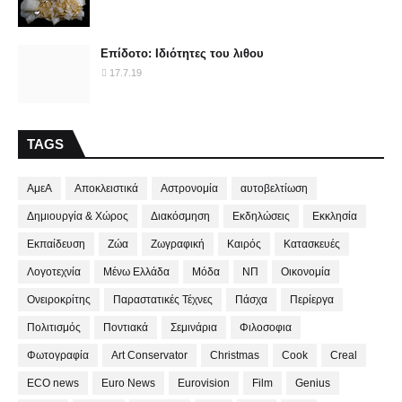
Επίδοτο: Ιδιότητες του λιθου
17.7.19
TAGS
ΑμεΑ
Αποκλειστικά
Αστρονομία
αυτοβελτίωση
Δημιουργία & Χώρος
Διακόσμηση
Εκδηλώσεις
Εκκλησία
Εκπαίδευση
Ζώα
Ζωγραφική
Καιρός
Κατασκευές
Λογοτεχνία
Μένω Ελλάδα
Μόδα
ΝΠ
Οικονομία
Ονειροκρίτης
Παραστατικές Τέχνες
Πάσχα
Περίεργα
Πολιτισμός
Ποντιακά
Σεμινάρια
Φιλοσοφια
Φωτογραφία
Art Conservator
Christmas
Cook
Creal
ECO news
Euro News
Eurovision
Film
Genius