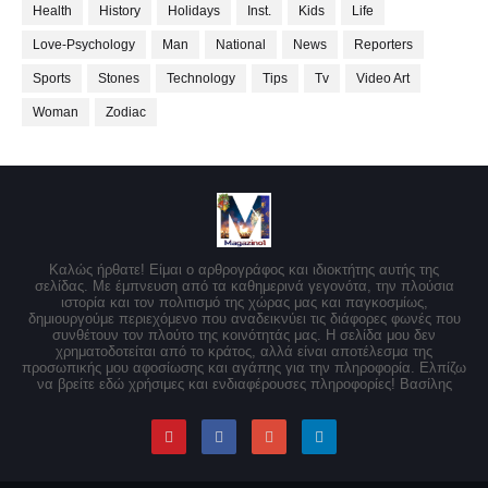
Health
History
Holidays
Inst.
Kids
Life
Love-Psychology
Man
National
News
Reporters
Sports
Stones
Technology
Tips
Tv
Video Art
Woman
Zodiac
Καλώς ήρθατε! Είμαι ο αρθρογράφος και ιδιοκτήτης αυτής της
σελίδας. Με έμπνευση από τα καθημερινά γεγονότα, την πλούσια
ιστορία και τον πολιτισμό της χώρας μας και παγκοσμίως,
δημιουργούμε περιεχόμενο που αναδεικνύει τις διάφορες φωνές που
συνθέτουν τον πλούτο της κοινότητάς μας. Η σελίδα μου δεν
χρηματοδοτείται από το κράτος, αλλά είναι αποτέλεσμα της
προσωπικής μου αφοσίωσης και αγάπης για την πληροφορία. Ελπίζω
να βρείτε εδώ χρήσιμες και ενδιαφέρουσες πληροφορίες! Βασίλης