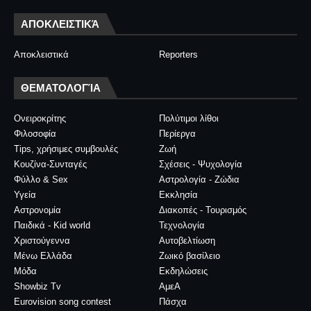
ΑΠΟΚΛΕΙΣΤΙΚΆ
Αποκλειστικά
Reporters
ΘΕΜΑΤΟΛΟΓΊΑ
Ονειροκρίτης
Πολύτιμοι λίθοι
Φιλοσοφία
Περίεργα
Tips, χρήσιμες συμβουλές
Ζωή
Κουζίνα-Συνταγές
Σχέσεις - Ψυχολογία
Φύλλο & Sex
Αστρολογία - Ζώδια
Υγεία
Εκκλησία
Αστρονομία
Διακοπές - Τουρισμός
Παιδικά - Kid world
Τεχνολογία
Χριστούγεννα
Αυτοβελτίωση
Μένω Ελλάδα
Ζωικό βασίλειο
Μόδα
Εκδηλώσεις
Showbiz Tv
ΑμεΑ
Eurovision song contest
Πάσχα