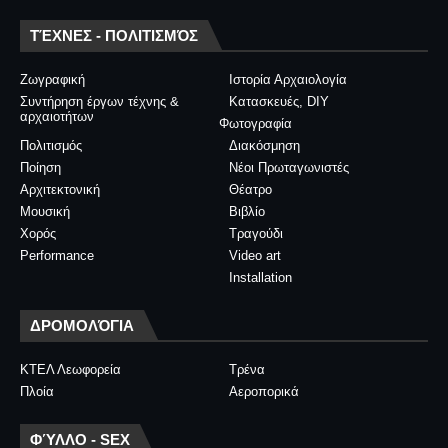
ΤΈΧΝΕΣ - ΠΟΛΙΤΙΣΜΌΣ
Ζωγραφική
Ιστορία Αρχαιολογία
Συντήρηση έργων τέχνης &
Κατασκευές, DIY
αρχαιοτήτων
Φωτογραφία
Πολιτισμός
Διακόσμηση
Ποίηση
Νέοι Πρωταγωνιστές
Αρχιτεκτονική
Θέατρο
Μουσική
Βιβλίο
Χορός
Τραγούδι
Performance
Video art
Installation
ΔΡΟΜΟΛΌΓΙΑ
ΚΤΕΛ Λεωφορεία
Τρένα
Πλοία
Αεροπορικά
ΦΎΛΛΟ - SEX