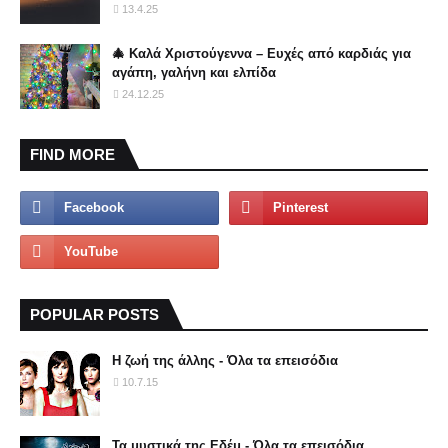
13.4.25
🎄 Καλά Χριστούγεννα – Ευχές από καρδιάς για
αγάπη, γαλήνη και ελπίδα
24.12.25
FIND MORE
POPULAR POSTS
Η ζωή της άλλης - Όλα τα επεισόδια
10.7.15
Τα μυστικά της Εδέμ - Όλα τα επεισόδια