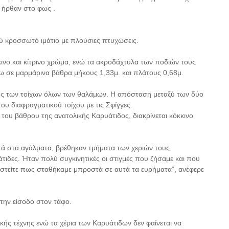
 ήρθαν στο φως .
ύ κροσσωτό ιμάτιο με πλούσιες πτυχώσεις.
κινο και κίτρινο χρώμα, ενώ τα ακροδάχτυλα των ποδιών τους
νω σε μαρμάρινα βάθρα μήκους 1,33μ. και πλάτους 0,68μ.
ης των τοίχων όλων των θαλάμων. Η απόσταση μεταξύ των δύο
ου διαφραγματικού τοίχου με τις Σφίγγες.
 του βάθρου της ανατολικής Καρυάτιδος, διακρίνεται κόκκινο
ά στα αγάλματα, βρέθηκαν τμήματα των χεριών τους.
άτιδες. Ήταν πολύ συγκινητικές οι στιγμές που ζήσαμε και που
αστείτε πως σταθήκαμε μπροστά σε αυτά τα ευρήματα”, ανέφερε
την είσοδο στον τάφο.
ικής τέχνης ενώ τα χέρια των Καρυάτιδων δεν φαίνεται να