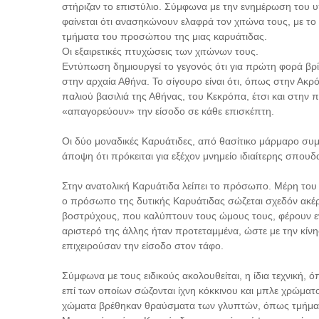
στήριζαν το επιστύλιο. Σύμφωνα με την ενημέρωση του υ
φαίνεται ότι ανασηκώνουν ελαφρά τον χιτώνα τους, με το
τμήματα του προσώπου της μιας καρυάτιδας.
Οι εξαιρετικές πτυχώσεις των χιτώνων τους.
Εντύπωση δημιουργεί το γεγονός ότι για πρώτη φορά βρί
στην αρχαία Αθήνα. Το σίγουρο είναι ότι, όπως στην Ακρ
παλιού βασιλιά της Αθήνας, του Κεκρόπα, έτσι και στην 
«απαγορεύουν» την είσοδο σε κάθε επισκέπτη.
Οι δύο μοναδικές Καρυάτιδες, από θασίτικο μάρμαρο συμ
άποψη ότι πρόκειται για εξέχον μνημείο ιδιαίτερης σπουδ
Στην ανατολική Καρυάτιδα λείπει το πρόσωπο. Μέρη το
ο πρόσωπο της δυτικής Καρυάτιδας σώζεται σχεδόν ακέρ
βοστρύχους, που καλύπτουν τους ώμους τους, φέρουν ενώτ
αριστερό της άλλης ήταν προτεταμμένα, ώστε με την κίνη
επιχειρούσαν την είσοδο στον τάφο.
Σύμφωνα με τους ειδικούς ακολουθείται, η ίδια τεχνική, 
επί των οποίων σώζονται ίχνη κόκκινου και μπλε χρώμ
χώματα βρέθηκαν θραύσματα των γλυπτών, όπως τμήμα 