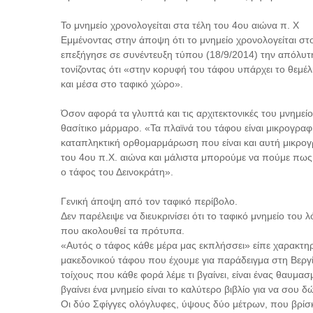
Το μνημείο χρονολογείται στα τέλη του 4ου αιώνα π. Χ
Εμμένοντας στην άποψη ότι το μνημείο χρονολογείται στο
επεξήγησε σε συνέντευξη τύπου (18/9/2014) την απόλυτη
τονίζοντας ότι «στην κορυφή του τάφου υπάρχει το θεμέλ
και μέσα στο ταφικό χώρο».
Όσον αφορά τα γλυπτά και τις αρχιτεκτονικές του μνημείου 
θασίτικο μάρμαρο. «Τα πλαϊνά του τάφου είναι μικρογραφ
καταπληκτική ορθομαρμάρωση που είναι και αυτή μικρογ
του 4ου π.Χ. αιώνα και μάλιστα μπορούμε να πούμε πως ό
ο τάφος του Δεινοκράτη».
Γενική άποψη από τον ταφικό περίβολο.
Δεν παρέλειψε να διευκρινίσει ότι το ταφικό μνημείο του
που ακολουθεί τα πρότυπα.
«Αυτός ο τάφος κάθε μέρα μας εκπλήσσει» είπε χαρακτηρ
μακεδονικού τάφου που έχουμε για παράδειγμα στη Βεργίν
τοίχους που κάθε φορά λέμε τι βγαίνει, είναι ένας θαυμασ
βγαίνει ένα μνημείο είναι το καλύτερο βιβλίο για να σου 
Οι δύο Σφίγγες ολόγλυφες, ύψους δύο μέτρων, που βρίσκ