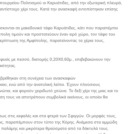
πουργείου Πολιτισμού οι Καρυάτιδες, από την εξωτερική πλευρά,
 αντίστοιχο χέρι τους. Κατά την ανασκαφή εντοπίστηκαν επίσης
σκονται σε μακεδονικό τάφο Καρυάτιδες, κάτι που παραπέμπει
όπολη τιμούν και προστατεύουν έναν ιερό χώρο, τον τάφο του
περίπτωση της Αμφίπολης, παρατείνοντας τα χέρια τους,
φυείς με πεσσό, διατομής 0,20Χ0,60μ., επιβεβαιώνουν την
αιότητας.
υ βρέθηκαν στη συνέχεια των ανασκαφών
αιο, ενώ από την ανατολική λείπει. Έχουν πλούσιους
ια, και φορούν χειριδωτό χιτώνα. Το δεξί χέρι της μιας και το
ση τους να αποτρέπουν συμβολικά εκείνους, οι οποίοι θα
όπως στις κεφαλές και στα φτερά των Σφιγγών. Οι μορφές τους,
ατος, παραπέμπουν στον τύπο της Κόρης. Ανάμεσα στα αμμώδη
παλάμης και μικρότερα θραύσματα από τα δάκτυλά τους.