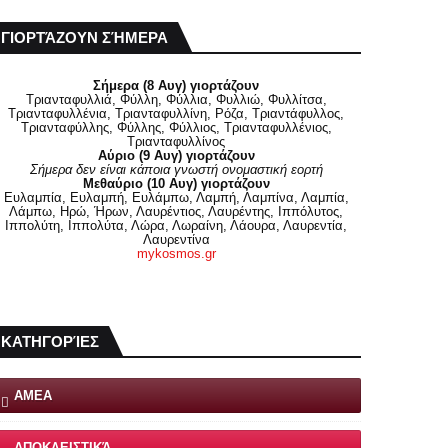
ΓΙΟΡΤΆΖΟΥΝ ΣΉΜΕΡΑ
Σήμερα (8 Αυγ) γιορτάζουν
Τριανταφυλλιά, Φύλλη, Φύλλια, Φυλλιώ, Φυλλίτσα,
Τριανταφυλλένια, Τριανταφυλλίνη, Ρόζα, Τριαντάφυλλος,
Τριανταφύλλης, Φύλλης, Φύλλιος, Τριανταφυλλένιος,
Τριανταφυλλίνος
Αύριο (9 Αυγ) γιορτάζουν
Σήμερα δεν είναι κάποια γνωστή ονομαστική εορτή
Μεθαύριο (10 Αυγ) γιορτάζουν
Ευλαμπία, Ευλαμπή, Ευλάμπω, Λαμπή, Λαμπίνα, Λαμπία,
Λάμπω, Ηρώ, Ήρων, Λαυρέντιος, Λαυρέντης, Ιππόλυτος,
Ιππολύτη, Ιππολύτα, Λώρα, Λωραίνη, Λάουρα, Λαυρεντία,
Λαυρεντίνα
mykosmos.gr
ΚΑΤΗΓΟΡΊΕΣ
ΑΜΕΑ
ΑΠΟΚΛΕΙΣΤΙΚΆ