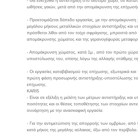
- Θα ενισχυθεί η αντιστήριξη στο δεύτερο χώρο, σε κατ
ωθήσεις γαιών, μετά από την απομάκρυνση της επίχωσή
- Προετοιμάζεται δάπεδο εργασίας, με την απομάκρυνση 
μεγάλου μήκους μεταλλικών στοιχείων αντιστήριξης και
πρόσθετοι λίθοι από τον τοίχο σφράγισης, μπροστά από τ
απομάκρυνσης χώματος και της γερανογέφυρας μεταφορά
- Απομάκρυνση χώματος, κατά 1μ., από τον πρώτο χώρο 
υποστύλωσης του, επίσης λόγω της αλλαγής στάθμης τη
- Οι εργασίες καταβιβασμού της επίχωσης, εξωτερικά κα
πρώτη φάση προσωρινής αντιστήριξης-υποστύλωσης του 
επίχωσης.
KARI5
- Είναι σε εξέλιξη η μελέτη των μέτρων αντιστήριξης κα
ποσότητες και οι θέσεις τοποθέτησης των στοιχείων αντ
συνάρτηση με την ανασκαφική εργασία.
- Για την αντιμετώπιση της απορροής των ομβρίων, από 
κατά μήκος της μεγάλης αύλακας, έξω από τον περίβολο.