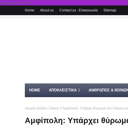
rel='stylesheet'/>
Home
About us
Contact us - Επικοινωνία
Sitemap
HOME
ΑΠΟΚΛΕΙΣΤΙΚΑ
ΑΝΘΡΩΠΟΣ & ΚΟΙΝΩΝ
Αρχική σελίδα
News
Αμφίπολη: Υπάρχει θύρωμα που δείχνει κα
Αμφίπολη: Υπάρχει θύρωμα 