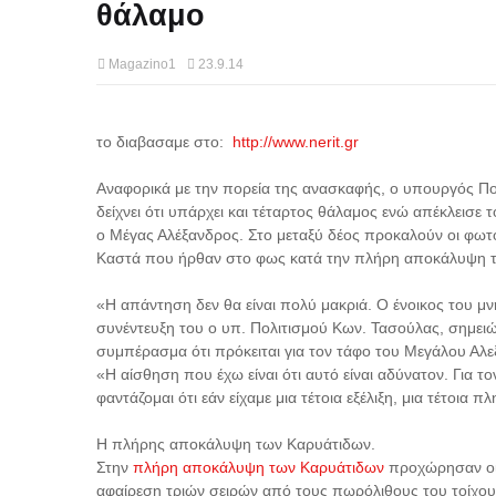
θάλαμο
Magazino1
23.9.14
το διαβασαμε στο:
http://www.nerit.gr
Αναφορικά με την πορεία της ανασκαφής, ο υπουργός Πο
δείχνει ότι υπάρχει και τέταρτος θάλαμος ενώ απέκλεισε
ο Μέγας Αλέξανδρος. Στο μεταξύ δέος προκαλούν οι φωτ
Καστά που ήρθαν στο φως κατά την πλήρη αποκάλυψη 
«Η απάντηση δεν θα είναι πολύ μακριά. Ο ένοικος του μνη
συνέντευξη του ο υπ. Πολιτισμού Κων. Τασούλας, σημει
συμπέρασμα ότι πρόκειται για τον τάφο του Μεγάλου Αλ
«Η αίσθηση που έχω είναι ότι αυτό είναι αδύνατον. Για
φαντάζομαι ότι εάν είχαμε μια τέτοια εξέλιξη, μια τέτοια π
Η πλήρης αποκάλυψη των Καρυάτιδων.
Στην
πλήρη αποκάλυψη των Καρυάτιδων
προχώρησαν οι 
αφαίρεση τριών σειρών από τους πωρόλιθους του τοίχου