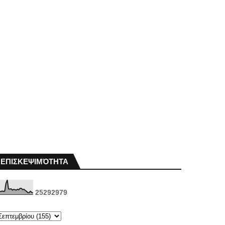
ΕΠΙΣΚΕΨΙΜΌΤΗΤΑ
2
5
2
9
2
9
7
9