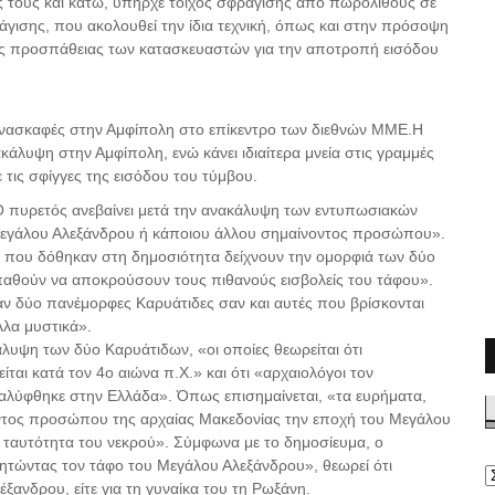
ς τους και κάτω, υπήρχε τοίχος σφράγισης από πωρόλιθους σε
ράγισης, που ακολουθεί την ίδια τεχνική, όπως και στην πρόσοψη
 της προσπάθειας των κατασκευαστών για την αποτροπή εισόδου
ανασκαφές στην Αμφίπολη στο επίκεντρο των διεθνών ΜΜΕ.Η
ακάλυψη στην Αμφίπολη, ενώ κάνει ιδιαίτερα μνεία στις γραμμές
 τις σφίγγες της εισόδου του τύμβου.
«Ο πυρετός ανεβαίνει μετά την ανακάλυψη των εντυπωσιακών
υ Μεγάλου Αλεξάνδρου ή κάποιου άλλου σημαίνοντος προσώπου».
ς που δόθηκαν στη δημοσιότητα δείχνουν την ομορφιά των δύο
παθούν να αποκρούσουν τους πιθανούς εισβολείς του τάφου».
αν δύο πανέμορφες Καρυάτιδες σαν και αυτές που βρίσκονται
λλα μυστικά».
λυψη των δύο Καρυάτιδων, «οι οποίες θεωρείται ότι
αι κατά τον 4ο αιώνα π.Χ.» και ότι «αρχαιολόγοι τον
αλύφθηκε στην Ελλάδα». Όπως επισημαίνεται, «τα ευρήματα,
οντος προσώπου της αρχαίας Μακεδονίας την εποχή του Μεγάλου
ν ταυτότητα του νεκρού». Σύμφωνα με το δημοσίευμα, ο
ζητώντας τον τάφο του Μεγάλου Αλεξάνδρου», θεωρεί ότι
έξανδρου, είτε για τη γυναίκα του τη Ρωξάνη.