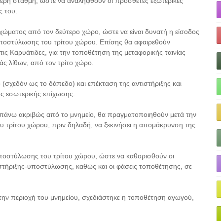
ώτερη στάθμη, ώστε να αναληφθούν οι πρόσθετες εξωτερικές
ς του.
χώματος από τον δεύτερο χώρο, ώστε να είναι δυνατή η είσοδος
 υποστύλωσης του τρίτου χώρου. Επίσης θα αφαιρεθούν
ις Καρυάτιδες, για την τοποθέτηση της μεταφορικής ταινίας
ς λίθων, από τον τρίτο χώρο.
(σχεδόν ως το δάπεδο) και επέκταση της αντιστήριξης και
ς εσωτερικής επίχωσης.
ι πάνω ακριβώς από το μνημείο, θα πραγματοποιηθούν μετά την
τρίτου χώρου, πριν δηλαδή, να ξεκινήσει η απομάκρυνση της
ι υποστύλωσης του τρίτου χώρου, ώστε να καθορισθούν οι
ιστήριξης-υποστύλωσης, καθώς και οι φάσεις τοποθέτησης, σε
την περιοχή του μνημείου, σχεδιάστηκε η τοποθέτηση αγωγού,