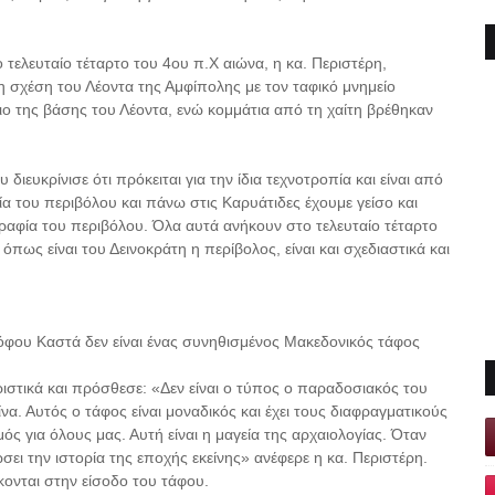
 τελευταίο τέταρτο του 4ου π.Χ αιώνα, η κα. Περιστέρη,
 σχέση του Λέοντα της Αμφίπολης με τον ταφικό μνημείο
ιο της βάσης του Λέοντα, ενώ κομμάτια από τη χαίτη βρέθηκαν
διευκρίνισε ότι πρόκειται για την ίδια τεχνοτροπία και είναι από
ία του περιβόλου και πάνω στις Καρυάτιδες έχουμε γείσο και
ραφία του περιβόλου. Όλα αυτά ανήκουν στο τελευταίο τέταρτο
πως είναι του Δεινοκράτη η περίβολος, είναι και σχεδιαστικά και
 λόφου Καστά δεν είναι ένας συνηθισμένος Μακεδονικός τάφος
ιστικά και πρόσθεσε: «Δεν είναι ο τύπος ο παραδοσιακός του
α. Αυτός ο τάφος είναι μοναδικός και έχει τους διαφραγματικούς
μός για όλους μας. Αυτή είναι η μαγεία της αρχαιολογίας. Όταν
δώσει την ιστορία της εποχής εκείνης» ανέφερε η κα. Περιστέρη.
ονται στην είσοδο του τάφου.