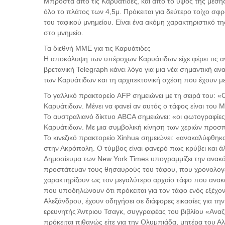
Μπροστά από τις Καρυάτιδες, και από το ύψος της μέση
όλο το πλάτος των 4,5μ. Πρόκειται για δεύτερο τοίχο σφ
του ταφικού μνημείου. Είναι ένα ακόμη χαρακτηριστικό
στο μνημείο.
Τα διεθνή ΜΜΕ για τις Καρυάτιδες
Η αποκάλυψη των υπέροχων Καρυάτιδων είχε φέρει τις 
βρετανική Telegraph κάνει λόγο για μια νέα σημαντική αν
των Καρυάτιδων και τη αρχιτεκτονική σχέση που έχουν με
Το γαλλικό πρακτορείο AFP σημειώνει με τη σειρά του: 
Καρυάτιδων. Μένει να φανεί αν αυτός ο τάφος είναι το
Το αυστραλιανό δίκτυο ABCA σημειώνει: «οι φωτογραφίε
Καρυάτιδων. Με μια συμβολική κίνηση των χεριών προσ
Το κινεζικό πρακτορείο Xinhua σημειώνει: «ανακαλύφθηκ
στην Ακρόπολη. Ο τύμβος είναι φανερό πως κρύβει και ά
Δημοσίευμα των New York Times υπογραμμίζει την ανακά
προστάτευαν τους θησαυρούς του τάφου, που χρονολογείτ
χαρακτηρίζουν ως τον μεγαλύτερο αρχαίο τάφο που ανακ
που υποδηλώνουν ότι πρόκειται για τον τάφο ενός εξέχ
Αλεξάνδρου, έχουν οδηγήσει σε διάφορες εικασίες για τη
ερευνητής Άντριου Τσαγκ, συγγραφέας του βιβλίου «Ανα
πρόκειται πιθανώς είτε για την Ολυμπιάδα, μητέρα του Αλ