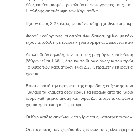
Δέος και θαυμασμό προκαλούν οι φωτογραφίες τους που
Η πλήρης αποκάλυψη των Καρυάτιδων
Έχουν ύψος 2,27μέτρα, φορούν ποδήρη χιτώνα και μακρ
Φορούν κοθόρνους, οι οποίοι είναι διακοσμημένοι με κόκ
έχουν αποδοθεί με εξαιρετική λεπτομέρεια. Στέκονται πά
Ακολουθούν δηλαδή, τον τύπο της μαρμάρινης επένδυσ
βάθρων είναι 1,68μ., όσο και το θυραίο άνοιγμα του πρώτ
Το ύψος των Καρυάτιδων είναι 2.27 μέτρα.Στην επιφάνεια
χρώμα.
Επίσης, κατά την αφαίρεση της αμμώδους επίχωσης κοντ
“Βάλαμε τα κλάματα όταν είδαμε τα κεφάλια από τις Καρυ
ζούμε καθημερινά ακόμη και τώρα. Δεν μπορείτε να φαντ
χαρακτηριστικά η κ. Περιστέρη.
Οι Καρυάτιδες σηκώνουν τα χέρια τους «αποτρέποντας» 
Οι πτυχώσεις των χειριδωτών χιτώνων τους, είναι εξαιρετ