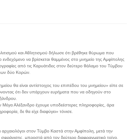
λιτισμού και Αθλητισμού δήλωσε ότι βρέθηκε θύρωμα που
 το ενδεχόμενο να βρίσκεται θαμμένος στο μνημείο της Αμφίπολης
ογραφίες από τις Καρυάτιδες στον δεύτερο θάλαμο του Τύμβου
των δύο Κορών.
μείου θα είναι αντίστοιχος του επιπέδου του μνημείου» είπε σε
ώνοντας ότι δεν υπάρχουν ευρήματα που να οδηγούν στο
εξάνδρου.
 τον Μέγα Αλέξανδρο έχουμε υποδεέστερες πληροφορίες, άρα
ληροφορία, δε θα είχε διαφύγει» τόνισε.
αρχαιολόγοι στον Τύμβο Καστά στην Αμφίπολη, μετά την
 σφράγισης, μπροστά από τον δεύτερο διαφραγματικό τοίχο.