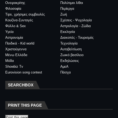
Ονειροκρίτης
Πολύτιμοι λίθοι
Φιλοσοφία
Περίεργα
Tips, χρήσιμες συμβουλές
Ζωή
Κουζίνα-Συνταγές
Σχέσεις - Ψυχολογία
Φύλλο & Sex
Αστρολογία - Ζώδια
Υγεία
Εκκλησία
Αστρονομία
Διακοπές - Τουρισμός
Παιδικά - Kid world
Τεχνολογία
Χριστούγεννα
Αυτοβελτίωση
Μένω Ελλάδα
Ζωικό βασίλειο
Μόδα
Εκδηλώσεις
Showbiz Tv
ΑμεΑ
Eurovision song contest
Πάσχα
SEARCHBOX
PRINT THIS PAGE
Print this page