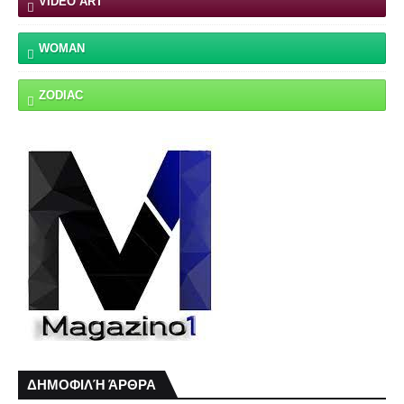
VIDEO ART
WOMAN
ZODIAC
ΔΗΜΟΦΙΛΉ ΆΡΘΡΑ