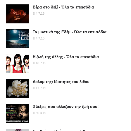
Βέρα στο δεξί - Όλα τα επεισόδια
4.7.15
Τα μυστικά της Εδέμ - Όλα τα επεισόδια
4.7.15
Η ζωή της άλλης - Όλα τα επεισόδια
10.7.15
Δολομίτης: Ιδιότητες του λιθου
17.7.19
3 λέξεις που αλλάζουν την ζωή σου!
30.4.19