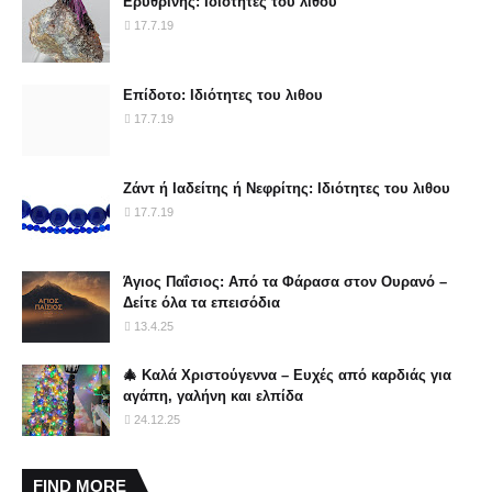
Ερυθρίνης: Ιδιότητες του λιθου
17.7.19
Επίδοτο: Ιδιότητες του λιθου
17.7.19
Ζάντ ή Ιαδείτης ή Νεφρίτης: Ιδιότητες του λιθου
17.7.19
Άγιος Παΐσιος: Από τα Φάρασα στον Ουρανό –
Δείτε όλα τα επεισόδια
13.4.25
🎄 Καλά Χριστούγεννα – Ευχές από καρδιάς για
αγάπη, γαλήνη και ελπίδα
24.12.25
FIND MORE