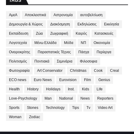
TAGS
ΑμεΑ
Αποκλειστικά
Αστρονομία
αυτοβελτίωση
Δημιουργία & Χώρος
Διακόσμηση
Εκδηλώσεις
Εκκλησία
Εκπαίδευση
Ζώα
Ζωγραφική
Καιρός
Κατασκευές
Λογοτεχνία
Μένω Ελλάδα
Μόδα
ΝΠ
Οικονομία
Ονειροκρίτης
Παραστατικές Τέχνες
Πάσχα
Περίεργα
Πολιτισμός
Ποντιακά
Σεμινάρια
Φιλοσοφια
Φωτογραφία
Art Conservator
Christmas
Cook
Creal
ECO news
Euro News
Eurovision
Film
Genius
Health
History
Holidays
Inst.
Kids
Life
Love-Psychology
Man
National
News
Reporters
Sports
Stones
Technology
Tips
Tv
Video Art
Woman
Zodiac