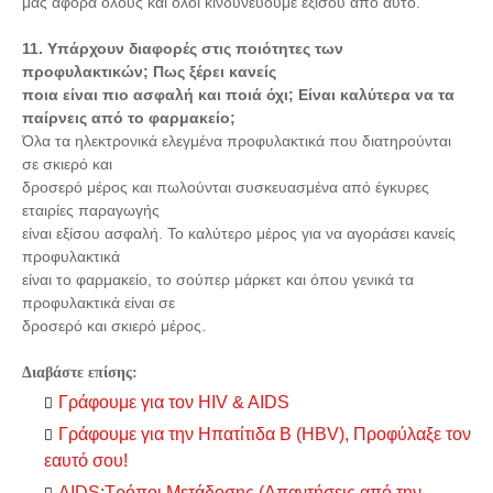
μας αφορά όλους και όλοι κινδυνεύουμε εξίσου από αυτό.
11. Υπάρχουν διαφορές στις ποιότητες των
προφυλακτικών; Πως ξέρει κανείς
ποια είναι πιο ασφαλή και ποιά όχι; Είναι καλύτερα να τα
παίρνεις από το φαρμακείο;
Όλα τα ηλεκτρονικά ελεγμένα προφυλακτικά που διατηρούνται
σε σκιερό και
δροσερό μέρος και πωλούνται συσκευασμένα από έγκυρες
εταιρίες παραγωγής
είναι εξίσου ασφαλή. Το καλύτερο μέρος για να αγοράσει κανείς
προφυλακτικά
είναι το φαρμακείο, το σούπερ μάρκετ και όπου γενικά τα
προφυλακτικά είναι σε
δροσερό και σκιερό μέρος.
Διαβάστε επίσης:
Γράφουμε για τον HIV & AIDS
Γράφουμε για την Ηπατίτιδα Β (HBV), Προφύλαξε τον
εαυτό σου!
AIDS:Τρόποι Μετάδοσης (Απαντήσεις από την