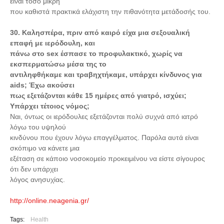
είναι τόσο μικρή
που καθιστά πρακτικά ελάχιστη την πιθανότητα μετάδοσής του.
30. Καλησπέρα, πριν από καιρό είχα μια σεξουαλική
επαφή με ιερόδουλη, και
πάνω στο sex έσπασε το προφυλακτικό, χωρίς να
εκσπερματώσω μέσα της το
αντιληφθήκαμε και τραβηχτήκαμε, υπάρχει κίνδυνος για
aids; Έχω ακούσει
πως εξετάζονται κάθε 15 ημέρες από γιατρό, ισχύει;
Υπάρχει τέτοιος νόμος;
Ναι, όντως οι ιερόδουλες εξετάζονται πολύ συχνά από ιατρό
λόγω του υψηλού
κινδύνου που έχουν λόγω επαγγέλματος. Παρόλα αυτά είναι
σκόπιμο να κάνετε μια
εξέταση σε κάποιο νοσοκομείο προκειμένου να είστε σίγουρος
ότι δεν υπάρχει
λόγος ανησυχίας.
http://online.neagenia.gr/
Tags:
Health