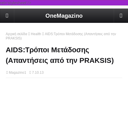
rel='stylesheet'/>
OneMagazino
Αρχική σελίδα
Health
AIDS:Τρόποι Μετάδοσης (Απαντήσεις από την
PRAKSIS)
AIDS:Τρόποι Μετάδοσης
(Απαντήσεις από την PRAKSIS)
Magazino1
7.10.13