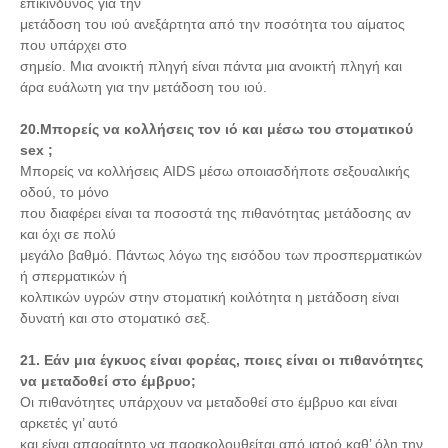
επικίνδυνος για την
μετάδοση του ιού ανεξάρτητα από την ποσότητα του αίματος
που υπάρχει στο
σημείο. Μια ανοικτή πληγή είναι πάντα μια ανοικτή πληγή και
άρα ευάλωτη για την μετάδοση του ιού.
20.Μπορείς να κολλήσεις τον ιό και μέσω του στοματικού
sex ;
Μπορείς να κολλήσεις AIDS μέσω οποιασδήποτε σεξουαλικής
οδού, το μόνο
που διαφέρει είναι τα ποσοστά της πιθανότητας μετάδοσης αν
και όχι σε πολύ
μεγάλο βαθμό. Πάντως λόγω της εισόδου των προσπερματικών
ή σπερματικών ή
κολπικών υγρών στην στοματική κοιλότητα η μετάδοση είναι
δυνατή και στο στοματικό σεξ.
21. Εάν μια έγκυος είναι φορέας, ποιες είναι οι πιθανότητες
να μεταδοθεί στο έμβρυο;
Οι πιθανότητες υπάρχουν να μεταδοθεί στο έμβρυο και είναι
αρκετές γι’ αυτό
και είναι απαραίτητο να παρακολουθείται από ιατρό καθ’ όλη την