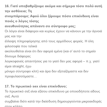
16. Γιατί υποβαθμίζουμε ακόμα και σήμερα τόσο πολύ αυτή
την ασθένεια; Τη
σνομπάρουμε; Αφού όλοι ξέρουμε πόσο επικίνδυνη είναι
ποιός ο λόγος τόσης
ανευθυνότητας απέναντι σο σύντροφο μας;
Οι λόγοι είναι διάφοροι και κυρίως έχουν να κάνουν με την άγνοιά
μας και την
έλλειψη πληροφόρησης από τους αρμόδιους φορείς. Η όλη
φιλοσοφία που τελικά
ακολουθείται είναι ότι δεν αφορά εμένα (και σ’ αυτό το σημείο
δίνουμε διάφορες
λογικοφανείς απαντήσεις για το γιατί δεν μας αφορά – π.χ. γιατί
είμαι straight, έχω
μόνιμο σύντροφο κλπ) και άρα δεν εξεταζόμαστε και δεν
προφυλασσόμαστε…
17. Το πρωκτικό sex είναι επικίνδυνο;
Το πρωκτικό σεξ είναι εξίσου επικίνδυνο με οποιοδήποτε είδους
σεξ. Αυτό
συμβαίνει διότι κατά την διείσδυση δημιουργούνται μικροεκδορές
στον κόλπο,