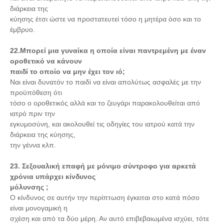
διάρκεια της
κύησης έτσι ώστε να προστατευτεί τόσο η μητέρα όσο και το
έμβρυο.
22.Μπορεί μια γυναίκα η οποία είναι παντρεμένη με έναν
οροθετικό να κάνουν
παιδί το οποίο να μην έχει τον ιό;
Ναι είναι δυνατόν το παιδί να είναι απολύτως ασφαλές με την
προϋπόθεση ότι
τόσο ο οροθετικός αλλά και το ζευγάρι παρακολουθείται από
ιατρό πριν την
εγκυμοσύνη, και ακολουθεί τις οδηγίες του ιατρού κατά την
διάρκεια της κύησης,
την γέννα κλπ.
23. Σεξουαλική επαφή με μόνιμο σύντροφο για αρκετά
χρόνια υπάρχει κίνδυνος
μόλυνσης ;
Ο κίνδυνος σε αυτήν την περίπτωση έγκειται στο κατά πόσο
είναι μονογαμική η
σχέση και από τα δύο μέρη. Αν αυτό επιβεβαιωμένα ισχύει, τότε