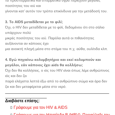
τα προσπερματικά και σπερματικά υγρά περιέχουν μεγάλες
ποσότητες του ιού και
γίνονται κατ’ αυτόν τον τρόπο επικίνδυνα για την μετάδοσή του.
3. Το AIDS μεταδίδεται με το φιλί;
Όχι, ο HIV δεν μεταδίδεται με το φιλί, δεδομένου ότι στο σάλιο
υπάρχουν πολύ
μικρές ποσότητες του ιού. Παρόλα αυτά οι πιθανότητες
αυξάνονται αν κάποιος έχει
μια ανοικτή πληγή μέσα στο στόμα του π.χ. αύθα, ουλίτιδα κλπ.
4. Εγώ πηγαίνω κολυμβητήριο και εκεί κολυμπούν και
μεγάλοι, εάν κάποιος έχει aids θα κολλήσω;
Όχι δεν θα κολλήσεις, ο ιός του HIV είναι όπως λέμε ανθρώπινος
ιός και δεν ζει
παρά ελάχιστα λεπτά έξω από το ανθρώπινο σώμα και άρα δεν
ζει και δεν μεταφέρεται μέσα στο νερό.
_____________________________________________
__________________
Διαβάστε επίσης:
Γράφουμε για τον HIV & AIDS
Γράφουμε για την Ηπατίτιδα Β (HBV), Προφύλαξε τον