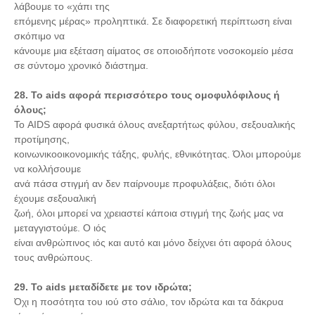
λάβουμε το «χάπι της
επόμενης μέρας» προληπτικά. Σε διαφορετική περίπτωση είναι
σκόπιμο να
κάνουμε μια εξέταση αίματος σε οποιοδήποτε νοσοκομείο μέσα
σε σύντομο χρονικό διάστημα.
28. Το aids αφορά περισσότερο τους ομοφυλόφιλους ή
όλους;
Το AIDS αφορά φυσικά όλους ανεξαρτήτως φύλου, σεξουαλικής
προτίμησης,
κοινωνικοοικονομικής τάξης, φυλής, εθνικότητας. Όλοι μπορούμε
να κολλήσουμε
ανά πάσα στιγμή αν δεν παίρνουμε προφυλάξεις, διότι όλοι
έχουμε σεξουαλική
ζωή, όλοι μπορεί να χρειαστεί κάποια στιγμή της ζωής μας να
μεταγγιστούμε. Ο ιός
είναι ανθρώπινος ιός και αυτό και μόνο δείχνει ότι αφορά όλους
τους ανθρώπους.
29. To aids μεταδίδετε με τον ιδρώτα;
Όχι η ποσότητα του ιού στο σάλιο, τον ιδρώτα και τα δάκρυα