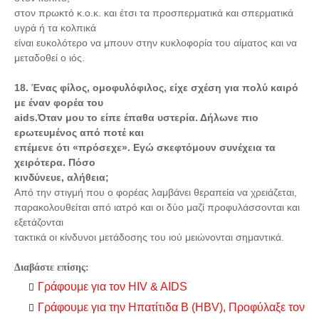
στον πρωκτό κ.ο.κ. και έτσι τα προσπερματικά και σπερματικά
υγρά ή τα κολπικά
είναι ευκολότερο να μπουν στην κυκλοφορία του αίματος και να
μεταδοθεί ο ιός.
18. Ένας φίλος, ομοφυλόφιλος, είχε σχέση για πολύ καιρό
με έναν φορέα του
aids.Όταν μου το είπε έπαθα υστερία. Δήλωνε πιο
ερωτευμένος από ποτέ και
επέμενε ότι «πρόσεχε». Εγώ σκεφτόμουν συνέχεια τα
χειρότερα. Πόσο
κινδύνευε, αλήθεια;
Από την στιγμή που ο φορέας λαμβάνει θεραπεία να χρειάζεται,
παρακολουθείται από ιατρό και οι δύο μαζί προφυλάσσονται και
εξετάζονται
τακτικά οι κίνδυνοι μετάδοσης του ιού μειώνονται σημαντικά.
Διαβάστε επίσης:
Γράφουμε για τον HIV & AIDS
Γράφουμε για την Ηπατίτιδα Β (HBV), Προφύλαξε τον